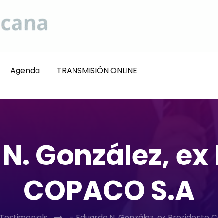
Agenda
TRANSMISIÓN ONLINE
N. González, ex
COPACO S.A
Testimonials
– Eduardo N. González, ex Presidente