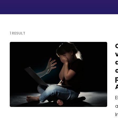
1 RESULT
E
a
I