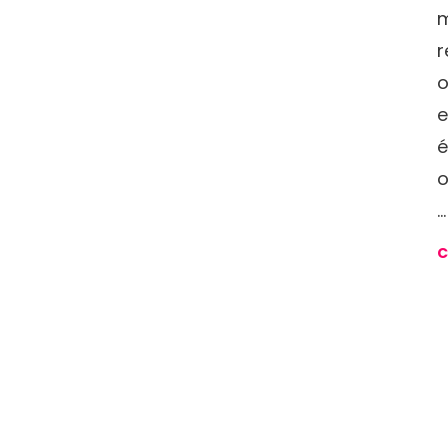
m
r
o
e
é
o
…
C