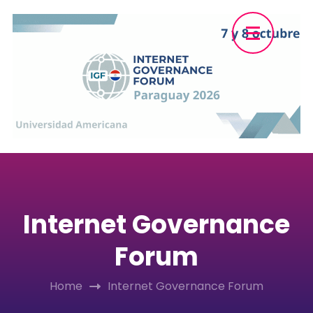
Skip
to
content
(Press
Enter)
Internet Governance
Forum
Home
Internet Governance Forum